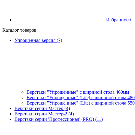
Избранное
0
Каталог товаров
Упрощённая версия (7)
Верстаки "Упрощённые" с шириной стола 460мм
Верстаки "Упрощённые" (Lite) с шириной стола 48
Верстаки "Упрощённые" (Lite) с шириной стола 55
Верстаки серии Мастер (4)
Верстаки серии Мастер-2 (4)
Верстаки серии 'Профессионал' (PRO) (11)