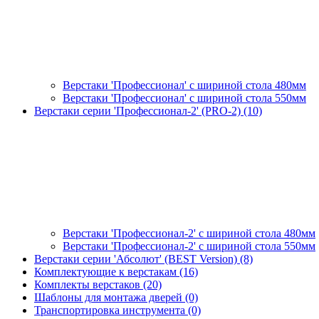
Верстаки 'Профессионал' с шириной стола 480мм
Верстаки 'Профессионал' с шириной стола 550мм
Верстаки серии 'Профессионал-2' (PRO-2) (10)
Верстаки 'Профессионал-2' с шириной стола 480мм
Верстаки 'Профессионал-2' с шириной стола 550мм
Верстаки серии 'Абсолют' (BEST Version) (8)
Комплектующие к верстакам (16)
Комплекты верстаков (20)
Шаблоны для монтажа дверей (0)
Транспортировка инструмента (0)