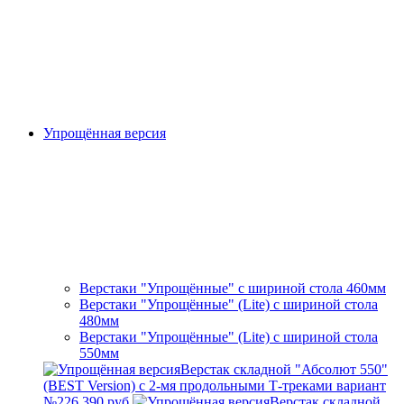
Упрощённая версия
Верстаки "Упрощённые" с шириной стола 460мм
Верстаки "Упрощённые" (Lite) с шириной стола
480мм
Верстаки "Упрощённые" (Lite) с шириной стола
550мм
Верстак складной "Абсолют 550"
(BEST Version) с 2-мя продольными Т-треками вариант
№2
26 390 руб.
Верстак складной