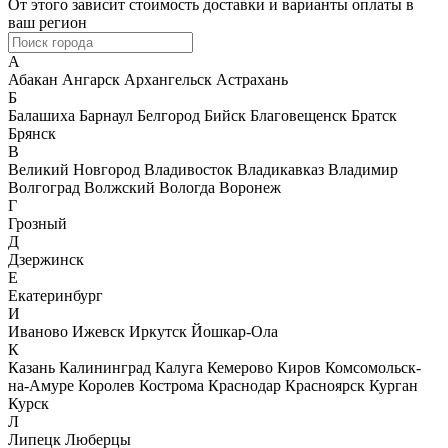
От этого зависит стоимость доставки и варианты оплаты в
ваш регион
А
Абакан
Ангарск
Архангельск
Астрахань
Б
Балашиха
Барнаул
Белгород
Бийск
Благовещенск
Братск
Брянск
В
Великий Новгород
Владивосток
Владикавказ
Владимир
Волгоград
Волжский
Вологда
Воронеж
Г
Грозный
Д
Дзержинск
Е
Екатеринбург
И
Иваново
Ижевск
Иркутск
Йошкар-Ола
К
Казань
Калининград
Калуга
Кемерово
Киров
Комсомольск-
на-Амуре
Королев
Кострома
Краснодар
Красноярск
Курган
Курск
Л
Липецк
Люберцы