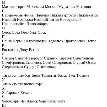
М
Магнитогорск
Махачкала
Москва
Мурманск
Мытищи
Н
Набережные Челны
Нальчик
Нижневартовск
Нижнекамск
Нижний Новгород
Нижний Тагил
Новокузнецк
Новороссийск
Новосибирск
О
Омск
Орел
Оренбург
Орск
П
Пенза
Пермь
Петрозаводск
Подольск
Прокопьевск
Псков
Р
Ростов-на-Дону
Рязань
С
Самара
Санкт-Петербург
Саранск
Саратов
Севастополь
Симферополь
Смоленск
Сочи
Ставрополь
Старый Оскол
Стерлитамак
Сургут
Сыктывкар
Т
Таганрог
Тамбов
Тверь
Тольятти
Томск
Тула
Тюмень
У
Улан-Удэ
Ульяновск
Уфа
Х
Хабаровск
Химки
Ч
Чебоксары
Челябинск
Череповец
Чита
Ш