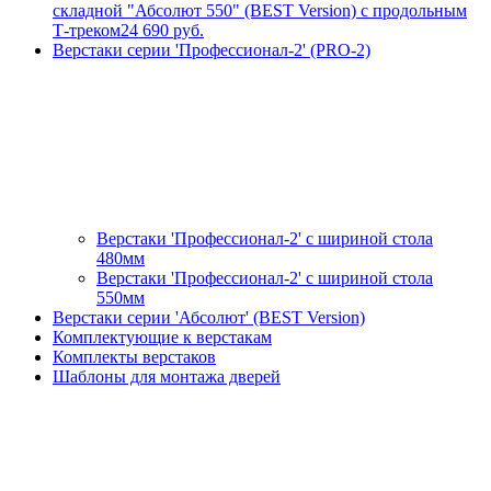
складной "Абсолют 550" (BEST Version) с продольным
Т-треком
24 690 руб.
Верстаки серии 'Профессионал-2' (PRO-2)
Верстаки 'Профессионал-2' с шириной стола
480мм
Верстаки 'Профессионал-2' с шириной стола
550мм
Верстаки серии 'Абсолют' (BEST Version)
Комплектующие к верстакам
Комплекты верстаков
Шаблоны для монтажа дверей