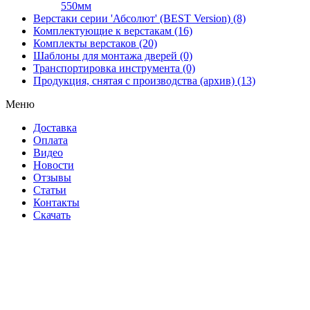
550мм
Верстаки серии 'Абсолют' (BEST Version) (8)
Комплектующие к верстакам (16)
Комплекты верстаков (20)
Шаблоны для монтажа дверей (0)
Транспортировка инструмента (0)
Продукция, снятая с производства (архив) (13)
Меню
Доставка
Оплата
Видео
Новости
Отзывы
Статьи
Контакты
Скачать