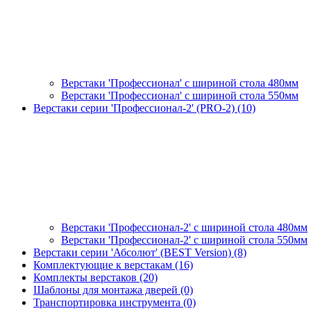
Верстаки 'Профессионал' с шириной стола 480мм
Верстаки 'Профессионал' с шириной стола 550мм
Верстаки серии 'Профессионал-2' (PRO-2) (10)
Верстаки 'Профессионал-2' с шириной стола 480мм
Верстаки 'Профессионал-2' с шириной стола 550мм
Верстаки серии 'Абсолют' (BEST Version) (8)
Комплектующие к верстакам (16)
Комплекты верстаков (20)
Шаблоны для монтажа дверей (0)
Транспортировка инструмента (0)