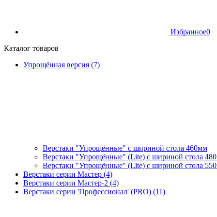
Избранное
0
Каталог товаров
Упрощённая версия (7)
Верстаки "Упрощённые" с шириной стола 460мм
Верстаки "Упрощённые" (Lite) с шириной стола 48
Верстаки "Упрощённые" (Lite) с шириной стола 55
Верстаки серии Мастер (4)
Верстаки серии Мастер-2 (4)
Верстаки серии 'Профессионал' (PRO) (11)