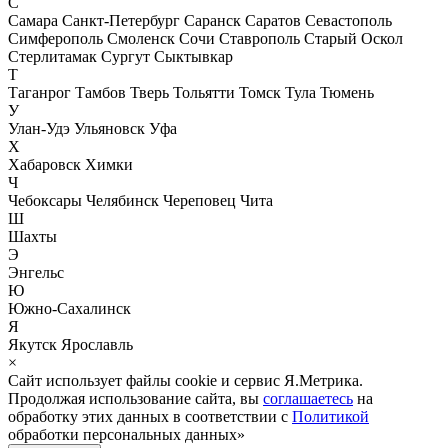
С
Самара
Санкт-Петербург
Саранск
Саратов
Севастополь
Симферополь
Смоленск
Сочи
Ставрополь
Старый Оскол
Стерлитамак
Сургут
Сыктывкар
Т
Таганрог
Тамбов
Тверь
Тольятти
Томск
Тула
Тюмень
У
Улан-Удэ
Ульяновск
Уфа
Х
Хабаровск
Химки
Ч
Чебоксары
Челябинск
Череповец
Чита
Ш
Шахты
Э
Энгельс
Ю
Южно-Сахалинск
Я
Якутск
Ярославль
×
Сайт использует файлы cookie и сервис Я.Метрика.
Продолжая использование сайта, вы
соглашаетесь
на
обработку этих данных в соответствии с
Политикой
обработки персональных данных»