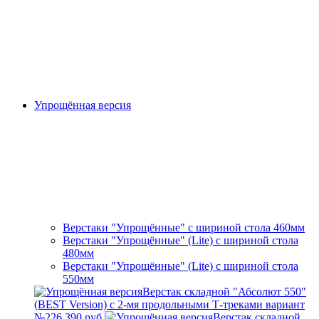
Упрощённая версия
Верстаки "Упрощённые" с шириной стола 460мм
Верстаки "Упрощённые" (Lite) с шириной стола
480мм
Верстаки "Упрощённые" (Lite) с шириной стола
550мм
Верстак складной "Абсолют 550"
(BEST Version) с 2-мя продольными Т-треками вариант
№2
26 390 руб.
Верстак складной