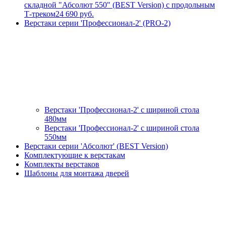
складной "Абсолют 550" (BEST Version) с продольным
Т-треком
24 690 руб.
Верстаки серии 'Профессионал-2' (PRO-2)
Верстаки 'Профессионал-2' с шириной стола
480мм
Верстаки 'Профессионал-2' с шириной стола
550мм
Верстаки серии 'Абсолют' (BEST Version)
Комплектующие к верстакам
Комплекты верстаков
Шаблоны для монтажа дверей