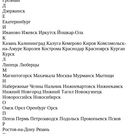
Грозный
Д
Дзержинск
Е
Екатеринбург
И
Иваново
Ижевск
Иркутск
Йошкар-Ола
К
Казань
Калининград
Калуга
Кемерово
Киров
Комсомольск-
на-Амуре
Королев
Кострома
Краснодар
Красноярск
Курган
Курск
Л
Липецк
Люберцы
М
Магнитогорск
Махачкала
Москва
Мурманск
Мытищи
Н
Набережные Челны
Нальчик
Нижневартовск
Нижнекамск
Нижний Новгород
Нижний Тагил
Новокузнецк
Новороссийск
Новосибирск
О
Омск
Орел
Оренбург
Орск
П
Пенза
Пермь
Петрозаводск
Подольск
Прокопьевск
Псков
Р
Ростов-на-Дону
Рязань