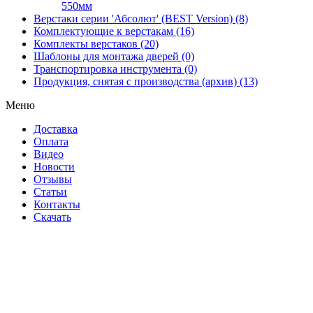
550мм
Верстаки серии 'Абсолют' (BEST Version) (8)
Комплектующие к верстакам (16)
Комплекты верстаков (20)
Шаблоны для монтажа дверей (0)
Транспортировка инструмента (0)
Продукция, снятая с производства (архив) (13)
Меню
Доставка
Оплата
Видео
Новости
Отзывы
Статьи
Контакты
Скачать