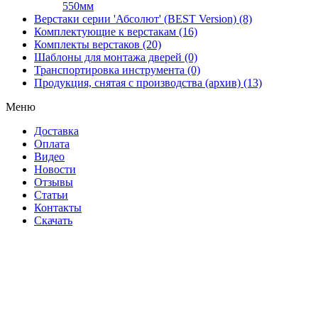
550мм
Верстаки серии 'Абсолют' (BEST Version) (8)
Комплектующие к верстакам (16)
Комплекты верстаков (20)
Шаблоны для монтажа дверей (0)
Транспортировка инструмента (0)
Продукция, снятая с производства (архив) (13)
Меню
Доставка
Оплата
Видео
Новости
Отзывы
Статьи
Контакты
Скачать