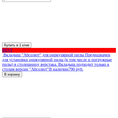
Купить в 1 клик
BEST
Вкладыш "Абсолют" для циркулярной пилы
Предназначен
для установки циркулярной пилы (в том числе и погружные
пилы) в столешницу верстака. Вкладыш подходит только к
столам версии "Абсолют"
В наличии
790 руб.
В корзину