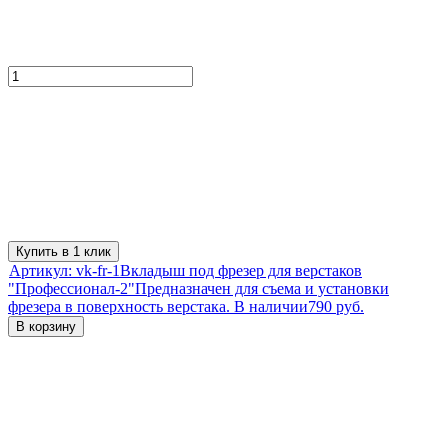
Купить в 1 клик
Артикул:
vk-fr-1
Вкладыш под фрезер для верстаков
"Профессионал-2"
Предназначен для съема и установки
фрезера в поверхность верстака.
В наличии
790 руб.
В корзину