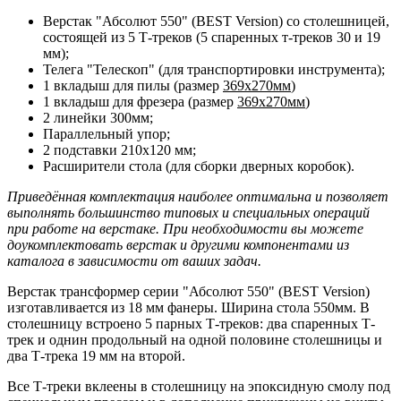
Верстак "Абсолют 550" (BEST Version) со столешницей,
состоящей из 5 Т-треков (5 спаренных т-треков 30 и 19
мм);
Телега "Телескоп" (для транспортировки инструмента);
1 вкладыш для пилы (размер
369х270мм
)
1 вкладыш для фрезера (размер
369х270мм
)
2 линейки 300мм;
Параллельный упор;
2 подставки 210х120 мм;
Расширители стола (для сборки дверных коробок).
Приведённая комплектация наиболее оптимальна и позволяет
выполнять большинство типовых и специальных операций
при работе на верстаке. При необходимости вы можете
доукомплектовать верстак и другими компонентами из
каталога в зависимости от ваших задач.
Верстак трансформер серии "Абсолют 550" (BEST Version)
изготавливается из 18 мм фанеры. Ширина стола 550мм. В
столешницу встроено 5 парных Т-треков: два спаренных Т-
трек и однин продольный на одной половине столешницы и
два Т-трека 19 мм на второй.
Все Т-треки вклеены в столешницу на эпоксидную смолу под