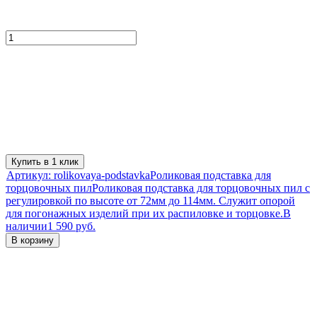
Купить в 1 клик
Артикул:
rolikovaya-podstavka
Роликовая подставка для
торцовочных пил
Роликовая подставка для торцовочных пил с
регулировкой по высоте от 72мм до 114мм. Служит опорой
для погонажных изделий при их распиловке и торцовке.
В
наличии
1 590 руб.
В корзину