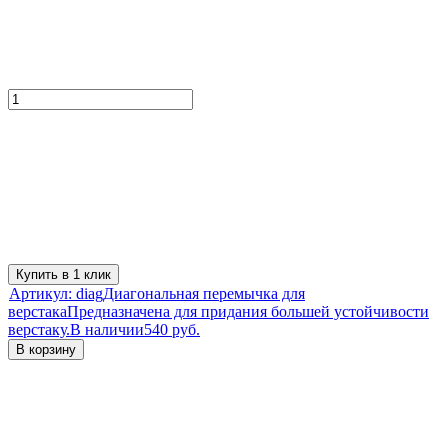
Купить в 1 клик
Артикул:
diag
Диагональная перемычка для
верстака
Предназначена для придания большей устойчивости
верстаку.
В наличии
540 руб.
В корзину