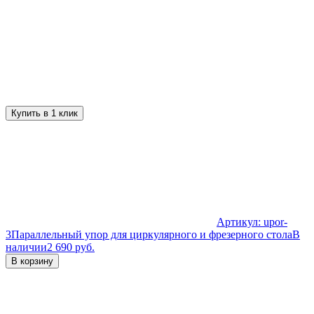
Купить в 1 клик
Артикул:
upor-
3
Параллельный упор для циркулярного и фрезерного стола
В
наличии
2 690 руб.
В корзину