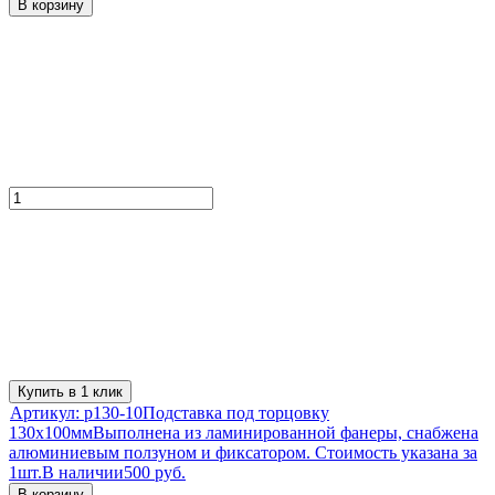
В корзину
Купить в 1 клик
Артикул:
p130-10
Подставка под торцовку
130х100мм
Выполнена из ламинированной фанеры, снабжена
алюминиевым ползуном и фиксатором. Стоимость указана за
1шт.
В наличии
500 руб.
В корзину