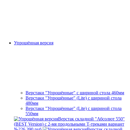
Упрощённая версия
Верстаки "Упрощённые" с шириной стола 460мм
Верстаки "Упрощённые" (Lite) с шириной стола
480мм
Верстаки "Упрощённые" (Lite) с шириной стола
550мм
Верстак складной "Абсолют 550"
(BEST Version) с 2-мя продольными Т-треками вариант
№2
26 390 руб.
Верстак складной