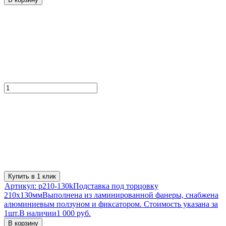
Купить в 1 клик
Артикул:
p210-130k
Подставка под торцовку
210х130мм
Выполнена из ламинированной фанеры, снабжена
алюминиевым ползуном и фиксатором. Стоимость указана за
1шт.
В наличии
1 000 руб.
В корзину