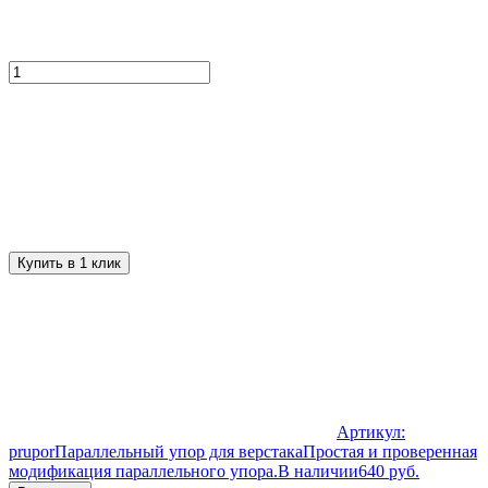
Купить в 1 клик
Артикул:
prupor
Параллельный упор для верстака
Простая и проверенная
модификация параллельного упора.
В наличии
640 руб.