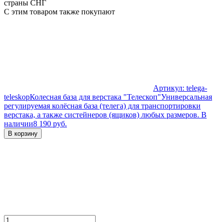
страны СНГ
С этим товаром также покупают
Артикул:
telega-
teleskop
Колесная база для верстака "Телескоп"
Универсальная
регулируемая колёсная база (телега) для транспортировки
верстака, а также систейнеров (ящиков) любых размеров.
В
наличии
8 190 руб.
В корзину