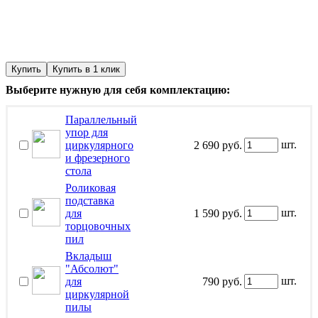
Купить
Купить в 1 клик
Выберите нужную для себя комплектацию:
Параллельный
упор для
шт.
циркулярного
2 690 руб.
и фрезерного
стола
Роликовая
подставка
шт.
для
1 590 руб.
торцовочных
пил
Вкладыш
"Абсолют"
шт.
для
790 руб.
циркулярной
пилы