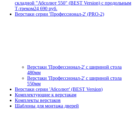
складной "Абсолют 550" (BEST Version) с продольным
Т-треком
24 690 руб.
Верстаки серии 'Профессионал-2' (PRO-2)
Верстаки 'Профессионал-2' с шириной стола
480мм
Верстаки 'Профессионал-2' с шириной стола
550мм
Верстаки серии 'Абсолют' (BEST Version)
Комплектующие к верстакам
Комплекты верстаков
Шаблоны для монтажа дверей