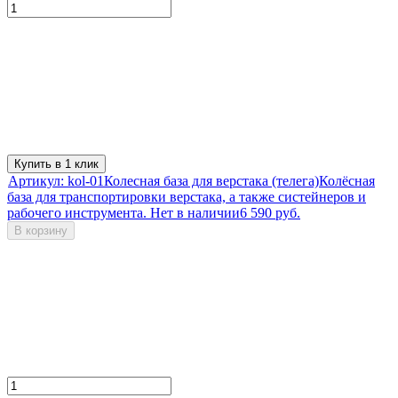
Купить в 1 клик
Артикул:
kol-01
Колесная база для верстака (телега)
​Колёсная
база для транспортировки верстака, а также систейнеров и
рабочего инструмента.
Нет в наличии
6 590 руб.
В корзину